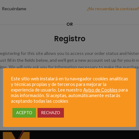
Recuérdame
¿No recuerdas la contrase
OR
Registro
egistering for this site allows you to access your order status and histor
ust fill in the fields below, and we'll get a new account set up for you in 
time. We will only ask you for information necessary to make the purchas
process faster and easier.
Este sitio web instalará en tu navegador cookies analíticas
y técnicas propias y de terceros para mejorar la
REGISTRARSE
experiencia de usuario. Lee nuestro
Aviso de Cookies
para
más información. Si aceptas, automáticamente estarás
aceptando todas las cookies
ACEPTO
RECHAZO