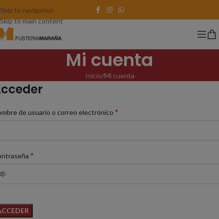
Skip to navigation
Skip to main content
Mi cuenta
Inicio
Mi cuenta
cceder
*
mbre de usuario o correo electrónico
*
ontraseña
ACCEDER