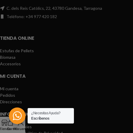
C. dels Reis Catòlics, 22, 43780 Gandesa, Tarragona
Teléfono: +34 977 420 182
TIENDA ONLINE
Estufas de Pellets
Biomasa
Accesorios
MI CUENTA
Mi cuenta
Pedidos
Direcciones
INFORMACIÓN
¿Necesitas Ayuda?
Escríbenos
Aviso de Cookies
Tienda
Carrito
Mi cuenta