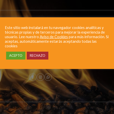
Este sitio web instalará en tu navegador cookies analíticas y
técnicas propias y de terceros para mejorar la experiencia de
SCRÍBETE A NUESTRO
usuario. Lee nuestro
Aviso de Cookies
para más información. Si
aceptas, automáticamente estarás aceptando todas las
cookies
NEWSLETTER
ACEPTO
RECHAZO
rtas y promociones directamente en tu buzón de correo electróni