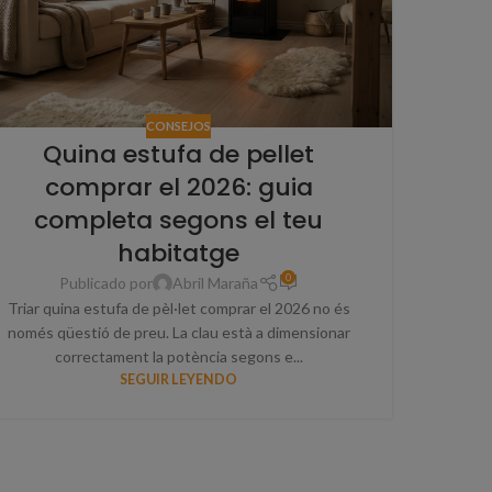
CONSEJOS
Quina estufa de pellet
comprar el 2026: guia
completa segons el teu
habitatge
0
Publicado por
Abril Maraña
Triar quina estufa de pèl·let comprar el 2026 no és
només qüestió de preu. La clau està a dimensionar
correctament la potència segons e...
SEGUIR LEYENDO