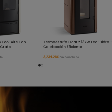
W Eco-Aire Top
Termoestufa Ocariz 13kW Eco-Hidro 
Gratis
Calefacción Eficiente
3,234.28
€
do
IVA no incluido