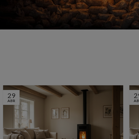
29
2
ABR
AB