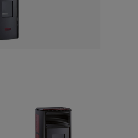
cesorios
er
uctos