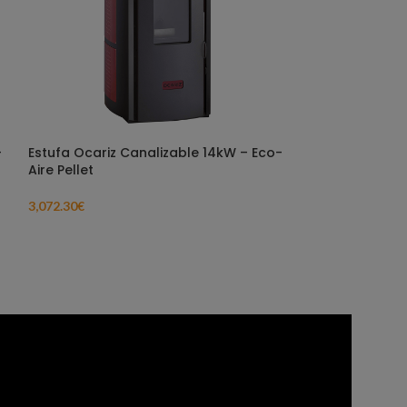
–
Estufa Ocariz Canalizable 14kW – Eco-
Caldera Ocariz
Aire Pellet
– Hermética
3,072.30
€
3,955.99
€
IVA no in