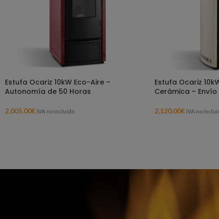
Estufa Ocariz 10kW Eco-Aire –
Estufa Ocariz 10k
Autonomía de 50 Horas
Cerámica – Envío 
2,005.00
€
2,120.00
€
IVA no incluido
IVA no inclui