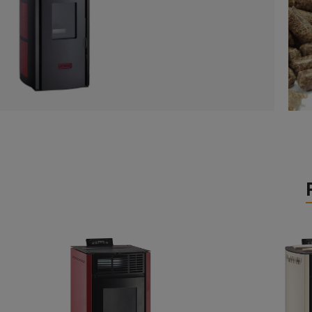
Estufas
de
Pellets
Ver
Productos