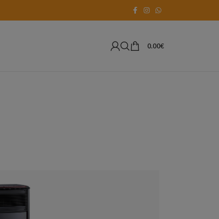
0.00
€